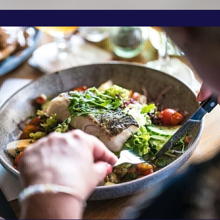
PECIAALBIER
ONTBIJT / LUNCH / BOR
VACATURES
PROEFLOKAAL
AL